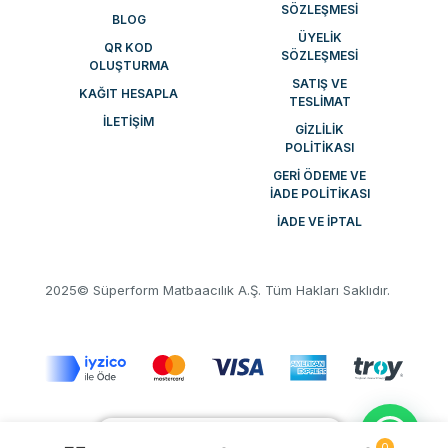
SÖZLEŞMESI
BLOG
ÜYELIK
QR KOD
SÖZLEŞMESI
OLUŞTURMA
SATIŞ VE
KAĞIT HESAPLA
TESLIMAT
İLETIŞIM
GIZLILIK
POLITIKASI
GERI ÖDEME VE
İADE POLITIKASI
İADE VE İPTAL
2025© Süperform Matbaacılık A.Ş. Tüm Hakları Saklıdır.
💬Desteğe mi ihtiyacınız var?
0