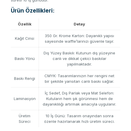
süresi 10 iş günüdür.
Ürün Özellikleri:
Özellik
Detay
350 Gr. Krome Karton: Dayanıklı yapısı
Kağıt Cinsi
sayesinde waffle’larınızı güvenle taşır.
Dış Yüzey Baskılı: Kutunun dış yüzeyine
Baskı Yönü
canlı ve dikkat çekici baskılar
yapılmaktadır.
CMYK: Tasarımlarınızın her rengini net
Baskı Rengi
bir şekilde yansıtan canlı baskı sağlar.
İç Sedef, Dış Parlak veya Mat Selefon:
Laminasyon
Kutuların hem şık görünmesi hem de
dayanıklılığı artırmak amacıyla uygulanır.
Üretim
10 İş Günü: Tasarım onayından sonra
Süreci
özenle hazırlanarak hızlı üretim süreci.