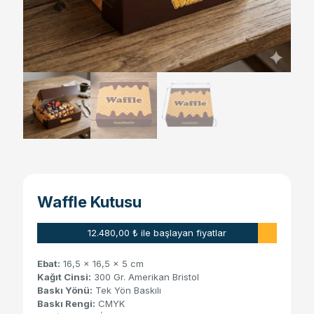
Waffle Kutusu
12.480,00
₺
ile başlayan fiyatlar
Ebat:
16,5 x 16,5 x 5 cm
Kağıt Cinsi:
300 Gr. Amerikan Bristol
Baskı Yönü:
Tek Yön Baskılı
Baskı Rengi:
CMYK