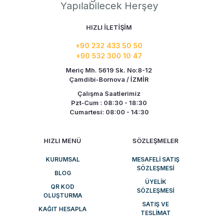
Yapılabilecek Herşey
HIZLI İLETİŞİM
+90 232 433 50 50
+90 532 300 10 47
Meriç Mh. 5619 Sk. No:8-12
Çamdibi-Bornova / İZMİR
Çalışma Saatlerimiz
Pzt-Cum : 08:30 - 18:30
Cumartesi: 08:00 - 14:30
HIZLI MENÜ
SÖZLEŞMELER
KURUMSAL
MESAFELI SATIŞ
SÖZLEŞMESI
BLOG
ÜYELIK
QR KOD
SÖZLEŞMESI
OLUŞTURMA
SATIŞ VE
KAĞIT HESAPLA
TESLIMAT