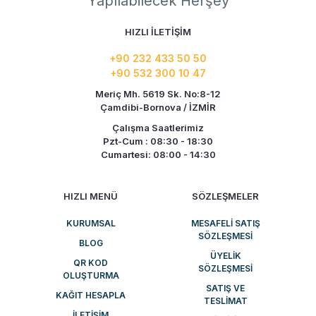
Yapılabilecek Herşey
HIZLI İLETİŞİM
+90 232 433 50 50
+90 532 300 10 47
Meriç Mh. 5619 Sk. No:8-12
Çamdibi-Bornova / İZMİR
Çalışma Saatlerimiz
Pzt-Cum : 08:30 - 18:30
Cumartesi: 08:00 - 14:30
HIZLI MENÜ
SÖZLEŞMELER
KURUMSAL
MESAFELI SATIŞ
SÖZLEŞMESI
BLOG
ÜYELIK
QR KOD
SÖZLEŞMESI
OLUŞTURMA
SATIŞ VE
KAĞIT HESAPLA
TESLIMAT
İLETIŞIM