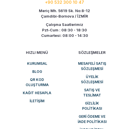
+90 532 300 10 47
Meriç Mh. 5619 Sk. No:8-12
Çamdibi-Bornova / İZMİR
Çalışma Saatlerimiz
Pzt-Cum : 08:30 - 18:30
Cumartesi: 08:00 - 14:30
HIZLI MENÜ
SÖZLEŞMELER
KURUMSAL
MESAFELI SATIŞ
SÖZLEŞMESI
BLOG
ÜYELIK
QR KOD
SÖZLEŞMESI
OLUŞTURMA
SATIŞ VE
KAĞIT HESAPLA
TESLIMAT
İLETIŞIM
GIZLILIK
POLITIKASI
GERI ÖDEME VE
İADE POLITIKASI